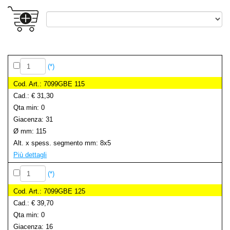
(*)
7099GBE 115
€ 31,30
0
31
115
8x5
Più dettagli
(*)
7099GBE 125
€ 39,70
0
16