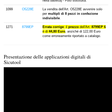
nella basetta) - Foto sostituita.
1099
O5228E
La vendita dell'Art. O5228E avvenire solo
per
multipli di 8 pezzi in confezione
indivisibile
.
1271
8799EP
Errata corrige
: il
prezzo
dell'Art.
8799EP 6
è di
44,80 Euro
, anziché di 122,00 Euro
come erroneamente riportato a catalogo.
Presentazione delle applicazioni digitali di
Sicutool