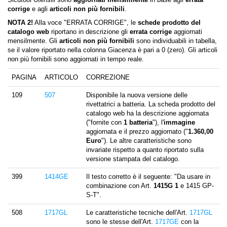
corrige
e agli
articoli non più fornibili
.
NOTA 2!
Alla voce "ERRATA CORRIGE", le
schede prodotto del
catalogo web
riportano in descrizione gli
errata corrige
aggiornati
mensilmente. Gli
articoli non più fornibili
sono individuabili in tabella,
se il valore riportato nella colonna Giacenza è pari a 0 (zero). Gli articoli
non più fornibili sono aggiornati in tempo reale.
PAGINA
ARTICOLO
CORREZIONE
109
507
Disponibile la nuova versione delle
rivettatrici a batteria. La scheda prodotto del
catalogo web ha la descrizione aggiornata
("fornite con
1 batteria
"), l'
immagine
aggiornata e il prezzo aggiornato ("
1.360,00
Euro
"). Le altre caratteristiche sono
invariate rispetto a quanto riportato sulla
versione stampata del catalogo.
399
1414GE
Il testo corretto è il seguente: "Da usare in
combinazione con Art.
1415G 1
e 1415 GP-
S-T".
508
1717GL
Le caratteristiche tecniche dell'Art.
1717GL
sono le stesse dell'Art.
1717GE
con la