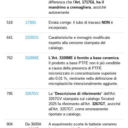
differenza che l'
Art. 1717GL ha il
mandrino a cremagliera
, anziché
autoserrante
518
1730G
Errata corrige: il tubo di travaso
NON
è
incorporato.
641
2220GS
Caratteristiche e immagini modificate
rispetto alla versione stampata del
catalogo.
762
3100ME
L'Art. 3100ME è fornito a base ceramica
.
Il prodotto a base PTFE non è più vendibile
a causa della presenza di PTFE
micronizzato in concentrazione superiore
allo 0,01 %, rientrante nella definizione di
microplastiche intenzionalmente aggiunte.
795
3267GV
La "
Descrizione di riferimento
" dell'Art.
3267GV stampata sul catalogo Sicutool
2025 fa riferimento all'Art.
3267GT
, anziché
all'Art. 3257GT, come erroneamente
riportato a catalogo.
904
Da 3600A
A esaurimento scorte le batterie verranno