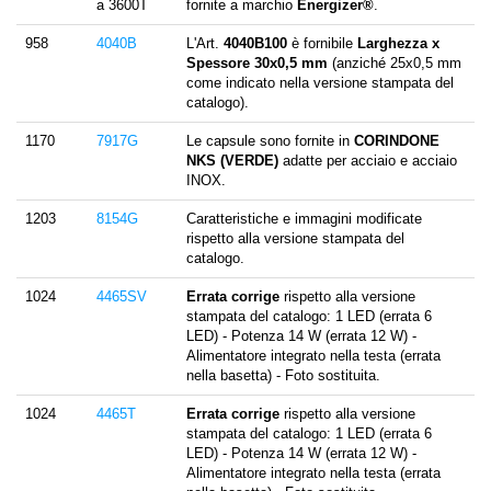
a 3600T
fornite a marchio
Energizer®
.
958
4040B
L'Art.
4040B100
è fornibile
Larghezza x
Spessore 30x0,5 mm
(anziché 25x0,5 mm
come indicato nella versione stampata del
catalogo).
1170
7917G
Le capsule sono fornite in
CORINDONE
NKS (VERDE)
adatte per acciaio e acciaio
INOX.
1203
8154G
Caratteristiche e immagini modificate
rispetto alla versione stampata del
catalogo.
1024
4465SV
Errata corrige
rispetto alla versione
stampata del catalogo: 1 LED (errata 6
LED) - Potenza 14 W (errata 12 W) -
Alimentatore integrato nella testa (errata
nella basetta) - Foto sostituita.
1024
4465T
Errata corrige
rispetto alla versione
stampata del catalogo: 1 LED (errata 6
LED) - Potenza 14 W (errata 12 W) -
Alimentatore integrato nella testa (errata