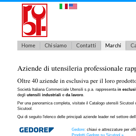
Home
Chi siamo
Contatti
Marchi
Ca
Aziende di utensileria professionale r
Oltre 40 aziende in esclusiva per il loro prodotto
Società Italiana Commerciale Utensili s.p.a. rappresenta
in esclusi
degli
utensili industriali
e
da lavoro
.
Per una panoramica completa, visitate il Catalogo utensili Sicutool d
Sicutool.
Qui di seguito l'elenco delle principali aziende leader nel settore dell
Gedore
: chiavi e attrezzature per off
Prodotti Gedore su Sicutool »