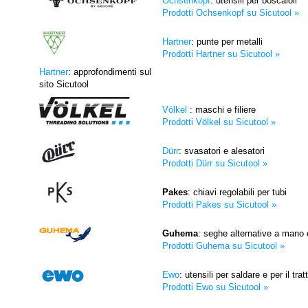
Ochsenkopf
: utensili per boscaioli
Prodotti Ochsenkopf su Sicutool »
Hartner
: punte per metalli
Prodotti Hartner su Sicutool »
Hartner
: approfondimenti sul
sito Sicutool
Völkel
: maschi e filiere
Prodotti Völkel su Sicutool »
Dürr
: svasatori e alesatori
Prodotti Dürr su Sicutool »
Pakes
: chiavi regolabili per tubi
Prodotti Pakes su Sicutool »
Guhema
: seghe alternative a mano
Prodotti Guhema su Sicutool »
Ewo
: utensili per saldare e per il tr
Prodotti Ewo su Sicutool »