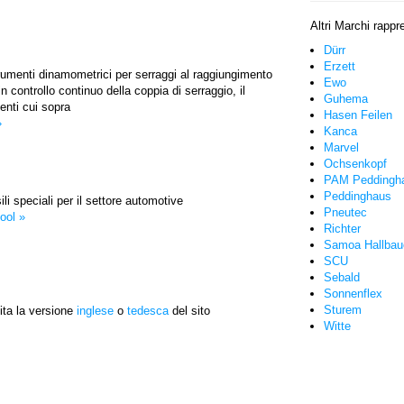
Altri Marchi rappr
Dürr
Erzett
trumenti dinamometrici per serraggi al raggiungimento
Ewo
n controllo continuo della coppia di serraggio, il
Guhema
enti cui sopra
Hasen Feilen
»
Kanca
Marvel
Ochsenkopf
PAM Peddingh
Peddinghaus
ili speciali per il settore automotive
Pneutec
ool »
Richter
Samoa Hallbau
SCU
Sebald
Sonnenflex
Sturem
sita la versione
inglese
o
tedesca
del sito
Witte