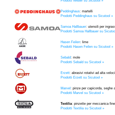
Prodotti Weber su Sicutool »
Peddinghaus
: martelli
Prodotti Peddinghaus su Sicutool »
Samoa Hallbauer
: utensili per ingra
Prodotti Samoa Hallbauer su Sicutoo
Hasen Feilen
: lime
Prodotti Hasen Feilen su Sicutool »
Sebald
: mole
Prodotti Sebald su Sicutool »
Erzett
: abrasivi rotativi ad alta veloc
Prodotti Erzett su Sicutool »
Marvel
: pinze per capicorda, seghe 
Prodotti Marvel su Sicutool »
Textilia
: pinzette per meccanica fine
Prodotti Textilia su Sicutool »