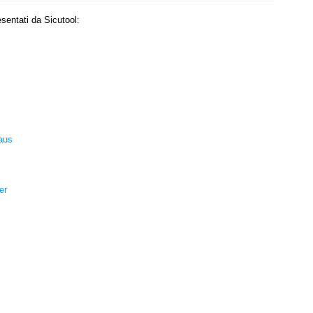
esentati da Sicutool:
aus
er