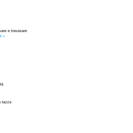
ssare e travasare
l »
ità
a tazza