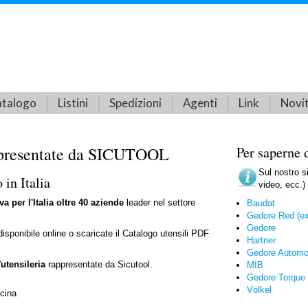
talogo
Listini
Spedizioni
Agenti
Link
Novi
appresentate da SICUTOOL
Per saperne 
Sul nostro s
 in Italia
video, ecc.) 
va per l'Italia oltre 40 aziende
leader nel settore
Baudat
Gedore Red (ex
Gedore
isponibile online o scaricate il Catalogo utensili PDF
Hartner
Gedore Automot
'
utensileria
rappresentate da Sicutool.
MIB
Gedore Torque 
Völkel
icina