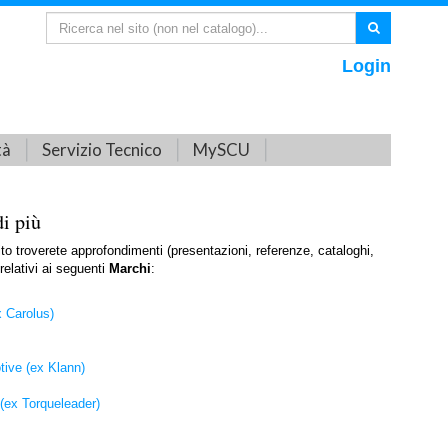
Login
tà
Servizio Tecnico
MySCU
di più
ito troverete approfondimenti (presentazioni, referenze, cataloghi,
relativi ai seguenti
Marchi
:
 Carolus)
ive (ex Klann)
(ex Torqueleader)