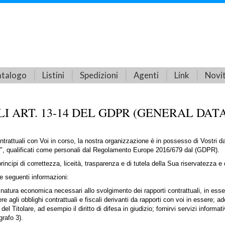
talogo
Listini
Spedizioni
Agenti
Link
Novi
LI ART. 13-14 DEL GDPR (GENERAL DA
ntrattuali con Voi in corso, la nostra organizzazione è in possesso di Vostri da
", qualificati come personali dal Regolamento Europe 2016/679 dal (GDPR).
ncipi di correttezza, liceità, trasparenza e di tutela della Sua riservatezza e de
e seguenti informazioni:
 di natura economica necessari allo svolgimento dei rapporti contrattuali, in esse
 agli obblighi contrattuali e fiscali derivanti da rapporti con voi in essere; a
el Titolare, ad esempio il diritto di difesa in giudizio; fornirvi servizi informativ
grafo 3).