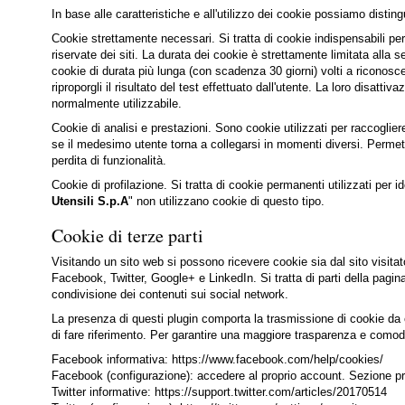
In base alle caratteristiche e all'utilizzo dei cookie possiamo distin
Cookie strettamente necessari. Si tratta di cookie indispensabili per 
riservate dei siti. La durata dei cookie è strettamente limitata alla 
cookie di durata più lunga (con scadenza 30 giorni) volti a riconosce
riproporgli il risultato del test effettuato dall'utente. La loro disatti
normalmente utilizzabile.
Cookie di analisi e prestazioni. Sono cookie utilizzati per raccoglier
se il medesimo utente torna a collegarsi in momenti diversi. Permetto
perdita di funzionalità.
Cookie di profilazione. Si tratta di cookie permanenti utilizzati per 
Utensili S.p.A
" non utilizzano cookie di questo tipo.
Cookie di terze parti
Visitando un sito web si possono ricevere cookie sia dal sito visitato 
Facebook, Twitter, Google+ e LinkedIn. Si tratta di parti della pagina 
condivisione dei contenuti sui social network.
La presenza di questi plugin comporta la trasmissione di cookie da e ve
di fare riferimento. Per garantire una maggiore trasparenza e comodità
Facebook informativa: https://www.facebook.com/help/cookies/
Facebook (configurazione): accedere al proprio account. Sezione pr
Twitter informative: https://support.twitter.com/articles/20170514