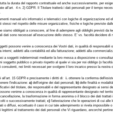
r tutta la durata del rapporto contrattuale ed anche successivamente, per esige
te all’art. 4 n. 2) GDPR. Il Titolare tratterà i dati personali per il tempo nec
.
trumenti manuali e/o informatici e telematici con logiche di organizzazione ed 
ti stessi nel rispetto delle misure organizzative, fisiche e logiche previste dall
e siamo obbligati a conoscere, al fine di adempiere agli obblighi previsti da 
cui tali dati sono necessari all’esecuzione dello stesso. E’ vs. facoltà decidere
ggetti possono venire a conoscenza dei Vostri dati, in qualità di responsabili o 
ia interni; addetti alla contabilità ed alla fatturazione; addetti alla commercial
ffusi a soggetti indeterminati mediante la loro messa a disposizione o consulta
i soggetto pubblico o privato rispetto al quale vi sia per noi obbligo (o facol
onsulenti, nei limiti necessari per svolgere il loro incarico presso la nostra 
cui all’art. 15 GDPR e precisamente i diritti di:
i.
ottenere la conferma dell'esis
enere l'indicazione:
a)
dell'origine dei dati personali;
b)
delle finalità e modalit
ficativi del titolare, dei responsabili e del rappresentante designato ai sensi d
ssono venirne a conoscenza in qualità di rappresentante designato nel territori
cancellazione, la trasformazione in forma anonima o il blocco dei dati trattati 
ccolti o successivamente trattati;
c)
l'attestazione che le operazioni di cui alle 
nicati o diffusi, eccettuato il caso in cui tale adempimento si rivela impossib
 legittimi al trattamento dei dati personali che Vi riguardano, ancorché pertine