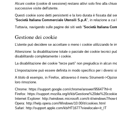
Alcuni cookie (cookie di sessione) restano attivi solo fino alla chiu
successive visite dell'utente.
Questi cookie sono detti persistenti e la loro durata è fissata dal se
“
Società Italiana Commerciale Utensili S.p.A
", in relazione a cu
Tuttavia, navigando sulle pagine dei siti web “
Società Italiana Com
Gestione dei cookie
L'utente può decidere se accettare o meno i cookie utilizzando le im
Attenzione: la disabilitazione totale o parziale dei cookie tecnici può 
disabilitando completamente i cookie.
La disabilitazione dei cookie “terze parti” non pregiudica in alcun mo
L'impostazione può essere definita in modo specifico per i diversi siti
A titolo di esempio, in Firefox, attraverso il menu Strumenti->Opzion
loro rimozione.
Chrome: https://support.google.com/chrome/answer/95647?hl=it
Firefox: https://support.mozilla.org/it/kb/Gestione%20dei%20cookie
Internet Explorer: http://windows.microsoft.com/it-it/windows7/how-
Opera: http://help.opera.com/Windows/10.00/it/cookies.html
Safari: http://support.apple.com/kb/HT1677?viewlocale=it_IT