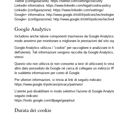
Twitter (configurazione): https://twitter.com/settings/security
Linkedin informativa: https://www.linkedin.com/legal/cookie-policy
Linkedin (configurazione): https://www.linkedin.com/settings/
Google+ informativa: http://www.google.it/intl/it/policies/technologi
Google+ (configurazione): http://www.google.it/intl/it/policies/techn
Google Analytics
Includono anche talune componenti trasmesse da Google Analytics, un s
modo anonimo per monitorare e migliorare le prestazioni del sito os
Google Analytics utilizza i "cookie" per raccogliere e analizzare in 
dell'utente). Tali informazioni vengono raccolte da Google Analytics, 
stessi.
Questo sito non utilizza (e non consente a terzi di utilizzare) lo st
altro dato posseduto da Google né cerca di collegare un indirizzo IP 
le suddette informazioni per conto di Google.
Per ulteriori informazioni, si rinvia al link di seguito indicato:
https://www.google.it/policies/privacy/partners/
L'utente può disabilitare in modo selettivo l'azione di Google Analyti
seguito indicato:
https://tools.google.com/dlpage/gaoptout
Durata dei cookie