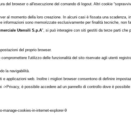
sura del browser o all'esecuzione del comando di logout. Altri cookie “sopravvi
rver al momento della loro creazione. In alcuni casi è fissata una scadenza, in al
i le informazioni sono memorizzate esclusivamente per finalità tecniche, non fa
merciale Utensili S.p.A
", si può interagire con siti gestiti da terze parti c
postazioni del proprio browser.
compromettere l'utilizzo delle funzionalità del sito riservate agli utenti registrat
do la navigabilità.
 e applicazioni web. Inoltre i migliori browser consentono di definire impostazion
i ->Privacy, è possibile accedere ad un pannello di controllo dove è possibile d
to-manage-cookies-in-internet-explorer-9