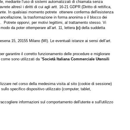
iale, mediante l’uso di sistemi automatizzati di chiamata senza
e altresì i diritti di cui agli artt. 16-21 GDPR (Diritto di rettifica,
ità Garante. In qualsiasi momento potrete ottenere conferma dell'esistenza
a cancellazione, la trasformazione in forma anonima o il blocco dei
i. Potrete opporvi, per motivi legittimi, al trattamento stesso. Vi
 modo da poter ottemperare all’art. 11, lettera
(c)
della suddetta
esena 15, 20155 Milano (MI). Le eventuali istanze ai sensi dell’art.
er garantire il corretto funzionamento delle procedure e migliorare
u come sono utilizzati da “
Società Italiana Commerciale Utensili
ilizzare nel corso della medesima visita al sito (cookie di sessione)
sullo specifico dispositivo utilizzato (computer, tablet,
accogliere informazioni sul comportamento dell'utente e sull'utilizzo