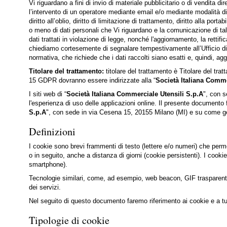
Vi riguardano a fini di invio di materiale pubblicitario o di vendit
l’intervento di un operatore mediante email e/o mediante modalità di ma
diritto all’oblio, diritto di limitazione di trattamento, diritto alla po
o meno di dati personali che Vi riguardano e la comunicazione di tali 
dati trattati in violazione di legge, nonché l'aggiornamento, la rettif
chiediamo cortesemente di segnalare tempestivamente all’Ufficio di r
normativa, che richiede che i dati raccolti siano esatti e, quindi, agg
Titolare del trattamento:
titolare del trattamento è Titolare del trat
15 GDPR dovranno essere indirizzate alla “
Società Italiana Comme
I siti web di “
Società Italiana Commerciale Utensili S.p.A
", con s
l'esperienza di uso delle applicazioni online. Il presente documento f
S.p.A
", con sede in via Cesena 15, 20155 Milano (MI) e su come ges
Definizioni
I cookie sono brevi frammenti di testo (lettere e/o numeri) che perme
o in seguito, anche a distanza di giorni (cookie persistenti). I cooki
smartphone).
Tecnologie similari, come, ad esempio, web beacon, GIF trasparenti e
dei servizi.
Nel seguito di questo documento faremo riferimento ai cookie e a tut
Tipologie di cookie