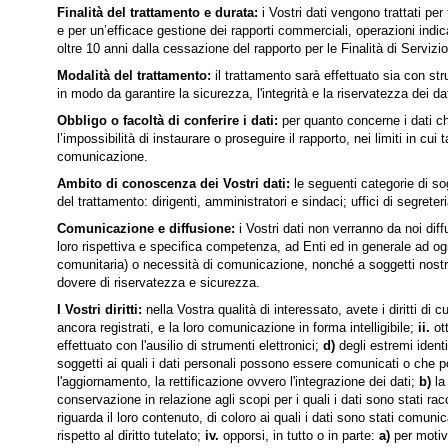
Finalità del trattamento e durata:
i Vostri dati vengono trattati pe
e per un’efficace gestione dei rapporti commerciali, operazioni indica
oltre 10 anni dalla cessazione del rapporto per le Finalità di Servizio
Modalità del trattamento:
il trattamento sarà effettuato sia con s
in modo da garantire la sicurezza, l'integrità e la riservatezza dei da
Obbligo o facoltà di conferire i dati:
per quanto concerne i dati ch
l’impossibilità di instaurare o proseguire il rapporto, nei limiti in 
comunicazione.
Ambito di conoscenza dei Vostri dati:
le seguenti categorie di so
del trattamento: dirigenti, amministratori e sindaci; uffici di segreter
Comunicazione e diffusione:
i Vostri dati non verranno da noi di
loro rispettiva e specifica competenza, ad Enti ed in generale ad ogn
comunitaria) o necessità di comunicazione, nonché a soggetti nostri c
dovere di riservatezza e sicurezza.
I Vostri diritti:
nella Vostra qualità di interessato, avete i diritti di 
ancora registrati, e la loro comunicazione in forma intelligibile;
ii.
ott
effettuato con l'ausilio di strumenti elettronici;
d)
degli estremi identi
soggetti ai quali i dati personali possono essere comunicati o che po
l'aggiornamento, la rettificazione ovvero l'integrazione dei dati;
b)
la 
conservazione in relazione agli scopi per i quali i dati sono stati ra
riguarda il loro contenuto, di coloro ai quali i dati sono stati comu
rispetto al diritto tutelato;
iv.
opporsi, in tutto o in parte:
a)
per motivi