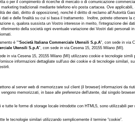
a diretta o per il compimento di ricerche di mercato o di comunicazione commerc
rketing tradizionali mediante telefono e/o posta cartacea. Ove applicabili, avret
rtabilità dei dati, diritto di opposizione), nonché il diritto di reclamo all’Autor
dati e delle finalità su cui si basa il trattamento. Inoltre, potrete ottenere l
icazione o, qualora sussista un Vostro interesse in merito, l'integrazione dei dat
iferimento della società ogni eventuale variazione dei Vostri dati personali in
iornati.
tamento è "“
Società Italiana Commerciale Utensili S.p.A
", con sede in via C
rciale Utensili S.p.A
", con sede in via Cesena 15, 20155 Milano (MI).
ede in via Cesena 15, 20155 Milano (MI) utilizzano cookie e tecnologie simili p
ornisce informazioni dettagliate sull'uso dei cookie e di tecnologie similari, s
tirli.
ttono al server web di memorizzare sul client (il browser) informazioni da riut
e vengono memorizzati, in base alle preferenze dell'utente, dal singolo browser 
 tutte le forme di storage locale introdotte con HTML5, sono utilizzabili per r
te le tecnologie similari utilizzando semplicemente il termine “cookie”.