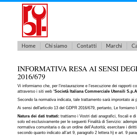
Home
Chi siamo
Contatti
Marchi
Ca
INFORMATIVA RESA AI SENSI DEG
2016/679
Vi informiamo che, per l’instaurazione e l’esecuzione dei rapporti co
attraverso i siti web “
Società Italiana Commerciale Utensili S.p.A
Secondo la normativa indicata, tale trattamento sarà improntato ai pri
Ai sensi dell'articolo 13 del GDPR 2016/679, pertanto, Le forniamo l
Natura dei dati trattati:
trattiamo i Vostri dati anagrafici, fiscali e
solo ed esclusivamente per le seguenti Finalità di Servizio: adempiere
normativa comunitaria o da un ordine dell’Autorità; esercitare i diritti d
secondo quanto indicato all’art 9, paragrafo 2 lettera h) e art. 9 para