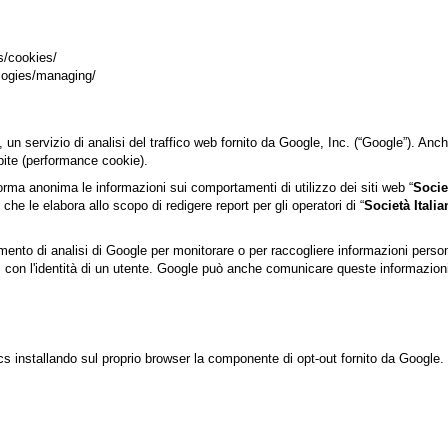
es/cookies/
ologies/managing/
ervizio di analisi del traffico web fornito da Google, Inc. (“Google”). Anche in
pite (performance cookie).
forma anonima le informazioni sui comportamenti di utilizzo dei siti web “
Socie
che le elabora allo scopo di redigere report per gli operatori di “
Società Itali
rumento di analisi di Google per monitorare o per raccogliere informazioni perso
con l'identità di un utente. Google può anche comunicare queste informazioni a 
cs installando sul proprio browser la componente di opt-out fornito da Google. Pe