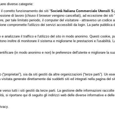
guere diverse categorie:
il corretto funzionamento dei siti “
Società Italiana Commerciale Utensili S
sessione di lavoro (chiuso il browser vengono cancellati), ad eccezione dei siti 
re, per tale limitato periodo, il computer del visitatore - attraverso un codic
vazione compromette l'utilizzo dei servizi accessibili da login. La parte pubblica de
e e analizzare il traffico e l'utilizzo del sito in modo anonimo. Questi cookie, 
no inoltre di monitorare il sistema e migliorarne le prestazioni e l'usabilità.
identificare (in modo anonimo e non) le preferenze dell'utente e migliorare la sua
(“proprietari”), sia da siti gestiti da altre organizzazioni (“terze parti”). Un 
visitata generate direttamente dai suddetti siti ed integrati nella pagina del si
rso tutti i siti gestiti da terze parti. La gestione delle informazioni raccolte d
, si riportano qui di seguito gli indirizzi web delle diverse informative e dell
ivacy.