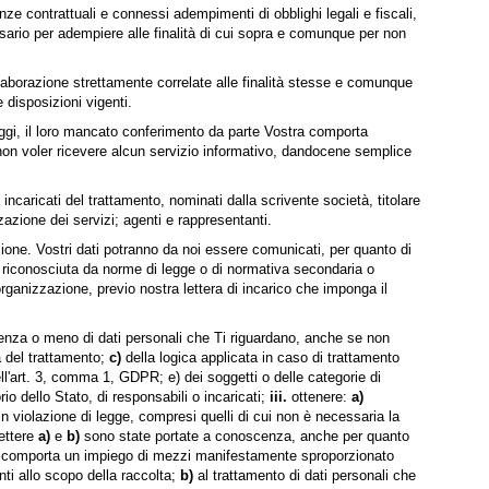
nze contrattuali e connessi adempimenti di obblighi legali e fiscali,
essario per adempiere alle finalità di cui sopra e comunque per non
elaborazione strettamente correlate alle finalità stesse e comunque
e disposizioni vigenti.
leggi, il loro mancato conferimento da parte Vostra comporta
 di non voler ricevere alcun servizio informativo, dandocene semplice
incaricati del trattamento, nominati dalla scrivente società, titolare
izzazione dei servizi; agenti e rappresentanti.
zione. Vostri dati potranno da noi essere comunicati, per quanto di
tà riconosciuta da norme di legge o di normativa secondaria o
organizzazione, previo nostra lettera di incarico che imponga il
tenza o meno di dati personali che Ti riguardano, anche se non
à del trattamento;
c)
della logica applicata in caso di trattamento
ell'art. 3, comma 1, GDPR; e) dei soggetti o delle categorie di
o dello Stato, di responsabili o incaricati;
iii.
ottenere:
a)
in violazione di legge, compresi quelli di cui non è necessaria la
lettere
a)
e
b)
sono state portate a conoscenza, anche per quanto
ile o comporta un impiego di mezzi manifestamente sproporzionato
nti allo scopo della raccolta;
b)
al trattamento di dati personali che