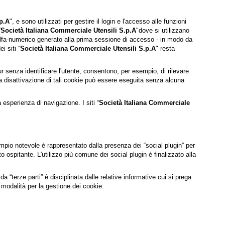
.p.A
", e sono utilizzati per gestire il login e l'accesso alle funzioni
“
Società Italiana Commerciale Utensili S.p.A
"dove si utilizzano
e alfa-numerico generato alla prima sessione di accesso - in modo da
i siti “
Società Italiana Commerciale Utensili S.p.A
" resta
pur senza identificare l'utente, consentono, per esempio, di rilevare
 La disattivazione di tali cookie può essere eseguita senza alcuna
 esperienza di navigazione. I siti “
Società Italiana Commerciale
esempio notevole è rappresentato dalla presenza dei “social plugin” per
to ospitante. L'utilizzo più comune dei social plugin è finalizzato alla
a “terze parti” è disciplinata dalle relative informative cui si prega
e modalità per la gestione dei cookie.