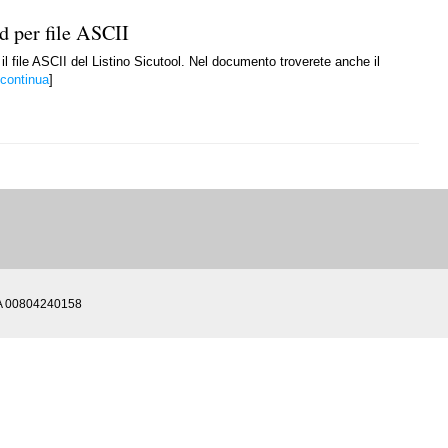
rd per file ASCII
il file ASCII del Listino Sicutool. Nel documento troverete anche il
continua
]
IVA 00804240158