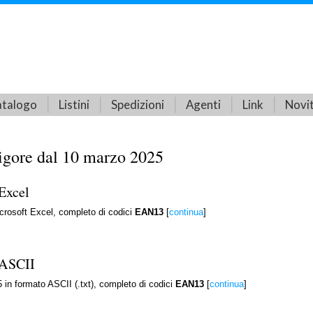
talogo
Listini
Spedizioni
Agenti
Link
Novi
igore dal 10 marzo 2025
 Excel
icrosoft Excel, completo di codici
EAN13
[
continua
]
 ASCII
5 in formato ASCII (.txt), completo di codici
EAN13
[
continua
]